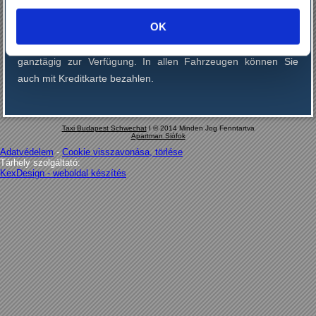
Unsere Fahrzeuge sind innen und außen gepflegt und sauber.
OK
Unsere erfahrenen Schofföre verfügen über mehrjährige
Routine. Sie sind tadellos gekleidet und stehen Ihnen
ganztägig zur Verfügung. In allen Fahrzeugen können Sie
auch mit Kreditkarte bezahlen.
Taxi Budapest Schwechat
I © 2014 Minden Jog Fenntartva
Apartman Siófok
Adatvédelem
-
Cookie visszavonása, törlése
Tárhely szolgáltató:
KexDesign - weboldal készítés